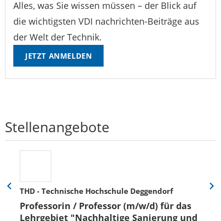
Alles, was Sie wissen müssen – der Blick auf
die wichtigsten VDI nachrichten-Beiträge aus
der Welt der Technik.
JETZT ANMELDEN
Stellenangebote
THD - Technische Hochschule Deggendorf
Eine
Eine
Folie
Folie
Professorin / Professor (m/w/d) für das
zurück
vor
Lehrgebiet "Nachhaltige Sanierung und