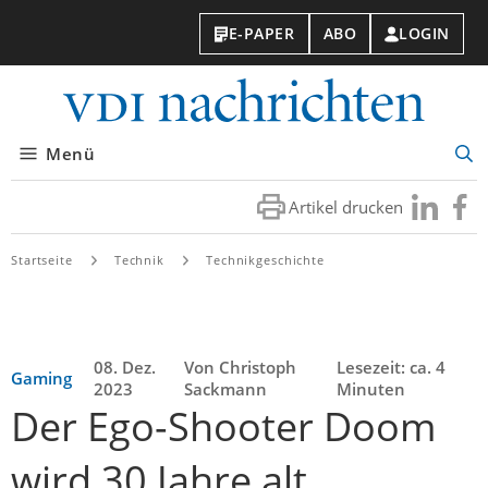
E-PAPER
ABO
LOGIN
VDI-
Nachri
Menü
Suc
öff
Artikel drucken
Besuchen
Besuc
Sie
Sie
uns
uns
Startseite
Technik
Technikgeschichte
bei
bei
LinkedIn
Faceb
08. Dez.
Von Christoph
Lesezeit: ca. 4
Gaming
2023
Sackmann
Minuten
Der Ego-Shooter Doom
wird 30 Jahre alt