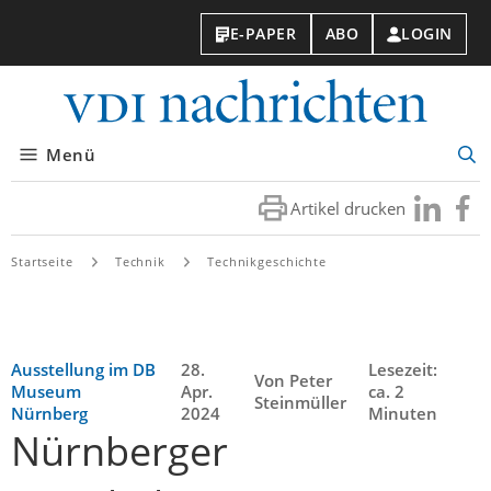
E-PAPER
ABO
LOGIN
VDI-
Nachri
Menü
Suc
öff
Artikel drucken
Besuchen
Besuc
Sie
Sie
uns
uns
Startseite
Technik
Technikgeschichte
bei
bei
LinkedIn
Faceb
Ausstellung im DB
28.
Lesezeit:
Von Peter
Museum
Apr.
ca. 2
Steinmüller
Nürnberg
2024
Minuten
Nürnberger