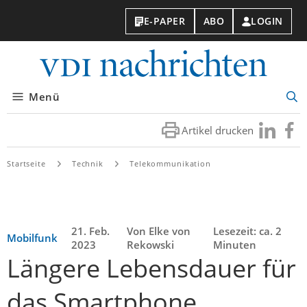
E-PAPER
ABO
LOGIN
VDI-
Nachri
Menü
Suc
öff
Artikel drucken
Besuchen
Besuc
Sie
Sie
uns
uns
Startseite
Technik
Telekommunikation
bei
bei
LinkedIn
Faceb
21. Feb.
Von Elke von
Lesezeit: ca. 2
Mobilfunk
2023
Rekowski
Minuten
Längere Lebensdauer für
das Smartphone