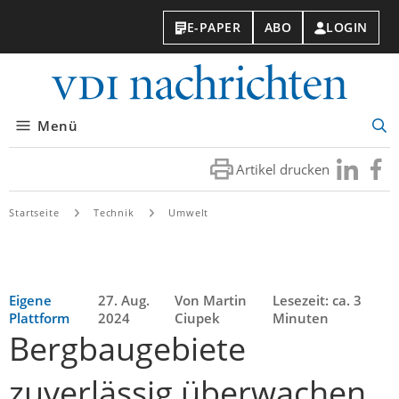
E-PAPER
ABO
LOGIN
VDI-
Nachri
Menü
Suc
öff
Artikel drucken
Besuchen
Besuc
Sie
Sie
uns
uns
Startseite
Technik
Umwelt
bei
bei
LinkedIn
Faceb
Eigene
27. Aug.
Von Martin
Lesezeit: ca. 3
Plattform
2024
Ciupek
Minuten
Bergbaugebiete
zuverlässig überwachen