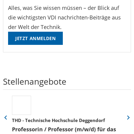
Alles, was Sie wissen müssen – der Blick auf
die wichtigsten VDI nachrichten-Beiträge aus
der Welt der Technik.
JETZT ANMELDEN
Stellenangebote
THD - Technische Hochschule Deggendorf
Eine
Eine
Folie
Folie
Professorin / Professor (m/w/d) für das
zurück
vor