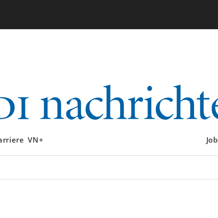
arriere
VN+
Job