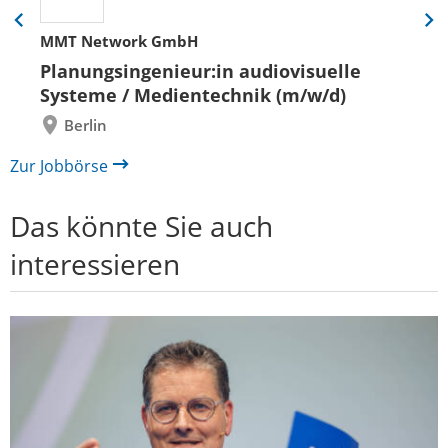
Eine
Eine
MMT Network GmbH
Folie
Folie
zurück
vor
Planungsingenieur:in audiovisuelle
Systeme / Medientechnik (m/w/d)
Berlin
Zur Jobbörse
Das könnte Sie auch
interessieren