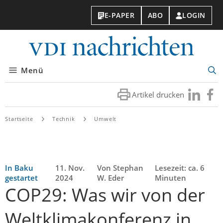
E-PAPER
ABO
LOGIN
VDI-
Nachri
Menü
Suc
öff
Artikel drucken
Besuchen
Besuc
Sie
Sie
uns
uns
Startseite
Technik
Umwelt
bei
bei
LinkedIn
Faceb
In Baku
11. Nov.
Von Stephan
Lesezeit: ca. 6
gestartet
2024
W. Eder
Minuten
COP29: Was wir von der
Weltklimakonferenz in