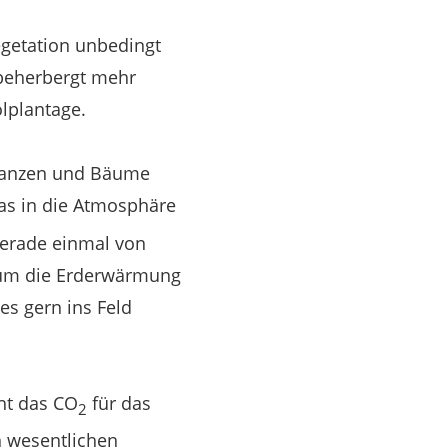
egetation unbedingt
 beherbergt mehr
ölplantage.
flanzen und Bäume
das in die Atmosphäre
gerade einmal von
t, um die Erderwärmung
es gern ins Feld
cht das CO
für das
2
n wesentlichen