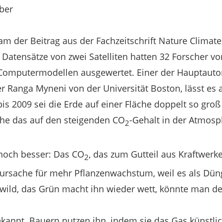
ber
kam der Beitrag aus der Fachzeitschrift Nature Climat
Datensätze von zwei Satelliten hatten 32 Forscher von
 Computermodellen ausgewertet. Einer der Hauptauto
 Ranga Myneni von der Universität Boston, lässt es a
is 2009 sei die Erde auf einer Fläche doppelt so groß
he das auf den steigenden CO
-Gehalt in der Atmosp
2
noch besser: Das CO
, das zum Gutteil aus Kraftwer
2
ursache für mehr Pflanzenwachstum, weil es als Düng
wild, das Grün macht ihn wieder wett, könnte man d
ekannt. Bauern nutzen ihn, indem sie das Gas künstlic