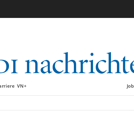
arriere
VN+
Job