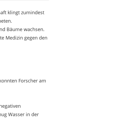
aft klingt zumindest
neten.
 und Bäume wachsen.
este Medizin gegen den
 konnten Forscher am
 negativen
nug Wasser in der