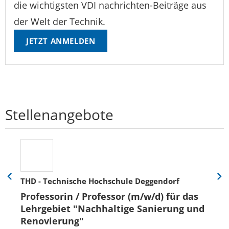
die wichtigsten VDI nachrichten-Beiträge aus
der Welt der Technik.
JETZT ANMELDEN
Stellenangebote
THD - Technische Hochschule Deggendorf
Eine
Eine
Folie
Folie
Professorin / Professor (m/w/d) für das
zurück
vor
Lehrgebiet "Nachhaltige Sanierung und
Renovierung"