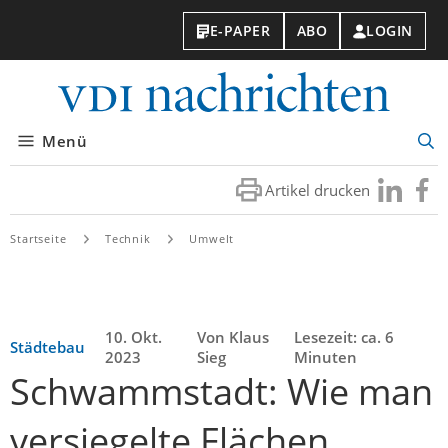
E-PAPER
ABO
LOGIN
VDI-
Nachri
Menü
Suc
öff
Artikel drucken
Besuchen
Besuc
Sie
Sie
uns
uns
Startseite
Technik
Umwelt
bei
bei
LinkedIn
Faceb
10. Okt.
Von Klaus
Lesezeit: ca. 6
Städtebau
2023
Sieg
Minuten
Schwammstadt: Wie man
versiegelte Flächen