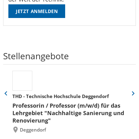
JETZT ANMELDEN
Stellenangebote
THD - Technische Hochschule Deggendorf
Eine
Eine
Folie
Folie
Professorin / Professor (m/w/d) für das
zurück
vor
Lehrgebiet "Nachhaltige Sanierung und
Renovierung"
Deggendorf