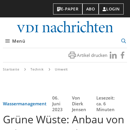
E-PAPER
ABO
LOGIN
VDI-
Nachri
Menü
Suc
öff
Artikel drucken
Besuchen
Besuc
Sie
Sie
uns
uns
Startseite
Technik
Umwelt
bei
bei
LinkedIn
Faceb
06.
Von
Lesezeit:
Wassermanagement
Juni
Dierk
ca. 6
2023
Jensen
Minuten
Grüne Wüste: Anbau von