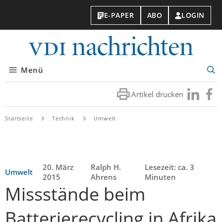
E-PAPER
ABO
LOGIN
VDI-
Nachri
Menü
Suc
öff
Artikel drucken
Besuchen
Besuc
Sie
Sie
uns
uns
Startseite
Technik
Umwelt
bei
bei
LinkedIn
Faceb
20. März
Ralph H.
Lesezeit: ca. 3
Umwelt
2015
Ahrens
Minuten
Missstände beim
Batterierecycling in Afrika