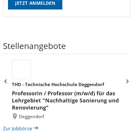
JETZT ANMELDEN
Stellenangebote
THD - Technische Hochschule Deggendorf
Eine
Eine
Folie
Folie
Professorin / Professor (m/w/d) für das
zurück
vor
Lehrgebiet "Nachhaltige Sanierung und
Renovierung"
Deggendorf
Zur Jobbörse