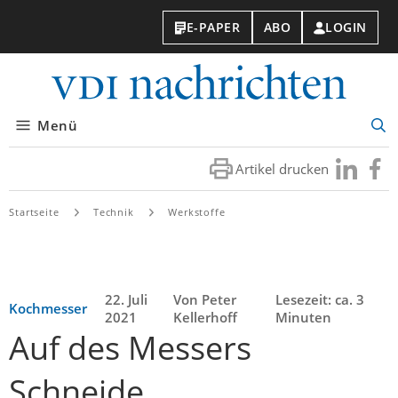
E-PAPER
ABO
LOGIN
VDI-
Nachri
Menü
Suc
öff
Artikel drucken
Besuchen
Besuc
Sie
Sie
uns
uns
Startseite
Technik
Werkstoffe
bei
bei
LinkedIn
Faceb
22. Juli
Von Peter
Lesezeit: ca. 3
Kochmesser
2021
Kellerhoff
Minuten
Auf des Messers
Schneide