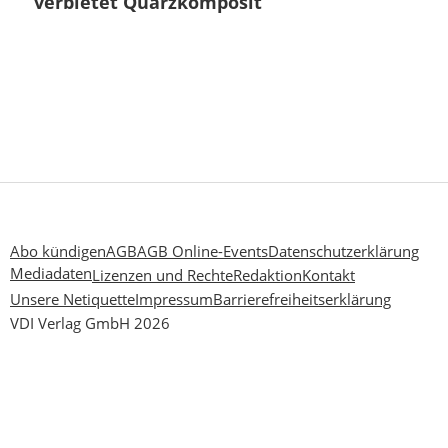
verbietet Quarzkomposit
Abo kündigen
AGB
AGB Online-Events
Datenschutzerklärung
Mediadaten
Lizenzen und Rechte
Redaktion
Kontakt
Unsere Netiquette
Impressum
Barrierefreiheitserklärung
VDI Verlag GmbH 2026