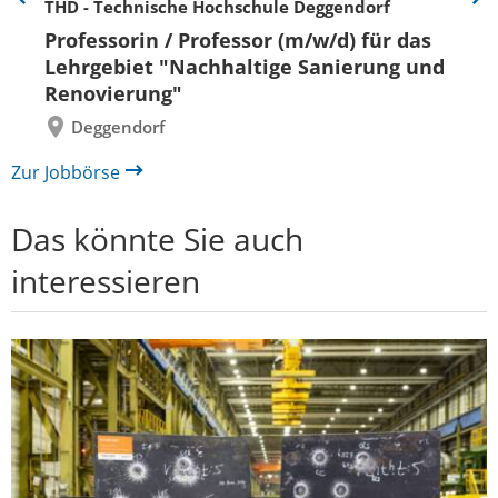
THD - Technische Hochschule Deggendorf
Eine
Eine
Folie
Folie
Professorin / Professor (m/w/d) für das
zurück
vor
Lehrgebiet "Nachhaltige Sanierung und
Renovierung"
Deggendorf
Zur Jobbörse
Das könnte Sie auch
interessieren