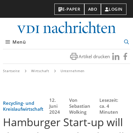
E-PAPER
ABO
LOGIN
VDI-
Nachri
Menü
Suc
öff
Artikel drucken
Besuchen
Besuc
Sie
Sie
uns
uns
Startseite
Wirtschaft
Unternehmen
bei
bei
LinkedIn
Faceb
12.
Von
Lesezeit:
Recycling- und
Juni
Sebastian
ca. 4
Kreislaufwirtschaft
2024
Wolking
Minuten
Hamburger Start-up will