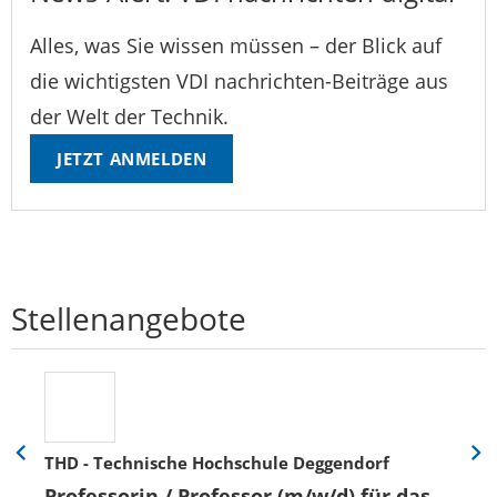
Alles, was Sie wissen müssen – der Blick auf
die wichtigsten VDI nachrichten-Beiträge aus
der Welt der Technik.
JETZT ANMELDEN
Stellenangebote
THD - Technische Hochschule Deggendorf
Eine
Eine
Folie
Folie
Professorin / Professor (m/w/d) für das