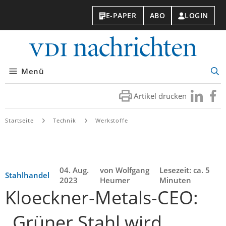
E-PAPER
ABO
LOGIN
VDI-
Nachri
Menü
Suc
öff
Artikel drucken
Besuchen
Besuc
Sie
Sie
uns
uns
Startseite
Technik
Werkstoffe
bei
bei
LinkedIn
Faceb
04. Aug.
von Wolfgang
Lesezeit: ca. 5
Stahlhandel
2023
Heumer
Minuten
Kloeckner-Metals-CEO:
„Grüner Stahl wird