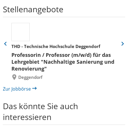
Stellenangebote
THD - Technische Hochschule Deggendorf
Eine
Eine
Folie
Folie
Professorin / Professor (m/w/d) für das
zurück
vor
Lehrgebiet "Nachhaltige Sanierung und
Renovierung"
Deggendorf
Zur Jobbörse
Das könnte Sie auch
interessieren