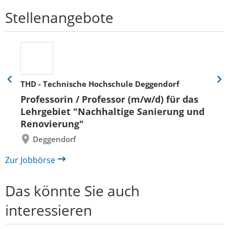
Stellenangebote
THD - Technische Hochschule Deggendorf
Eine
Eine
Folie
Folie
Professorin / Professor (m/w/d) für das
zurück
vor
Lehrgebiet "Nachhaltige Sanierung und
Renovierung"
Deggendorf
Zur Jobbörse
Das könnte Sie auch
interessieren