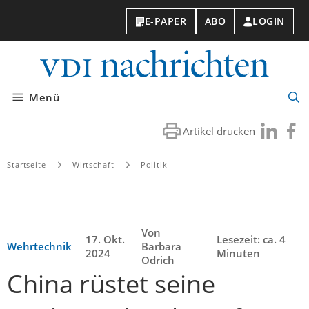
E-PAPER
ABO
LOGIN
VDI-
Nachri
Menü
Suc
öff
Artikel drucken
Besuchen
Besuc
Sie
Sie
uns
uns
Startseite
Wirtschaft
Politik
bei
bei
LinkedIn
Faceb
Von
17. Okt.
Lesezeit: ca. 4
Wehrtechnik
Barbara
2024
Minuten
Odrich
China rüstet seine