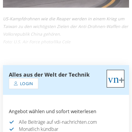
US-Kampfdrohnen wie die Reaper werden in einem Krieg um
Taiwan zu den wichtigsten Zielen der Anti-Drohnen-Waffen der
Volksrepublik China gehören.
Foto: U.S. Air Force photo/Ilka Cole
Alles aus der Welt der Technik
LOGIN
Angebot wählen und sofort weiterlesen
Alle Beiträge auf vdi-nachrichten.com
Monatlich kündbar