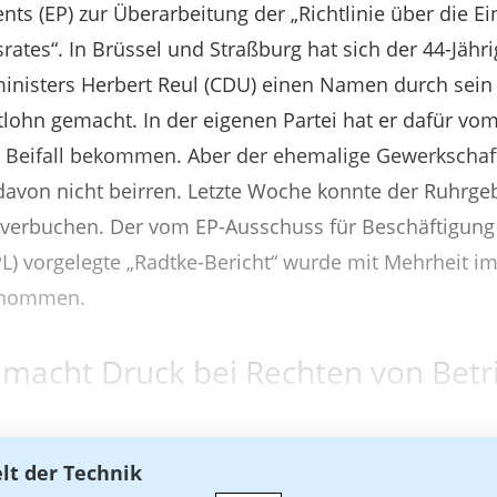
ts (EP) zur Überarbeitung der „Richtlinie über die E
rates“. In Brüssel und Straßburg hat sich der 44-Jähr
nisters Herbert Reul (CDU) einen Namen durch sein E
ohn gemacht. In der eigenen Partei hat er dafür vom 
n Beifall bekommen. Aber der ehemalige Gewerkschaf
 davon nicht beirren. Letzte Woche konnte der Ruhrgeb
 verbuchen. Der vom EP-Ausschuss für Beschäftigung
L) vorgelegte „Radtke-Bericht“ wurde mit Mehrheit i
enommen.
macht Druck bei Rechten von Betr
elt der Technik