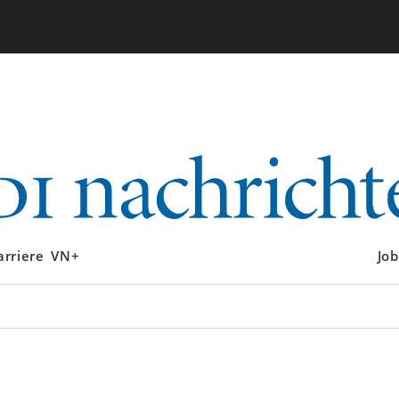
arriere
VN+
Job