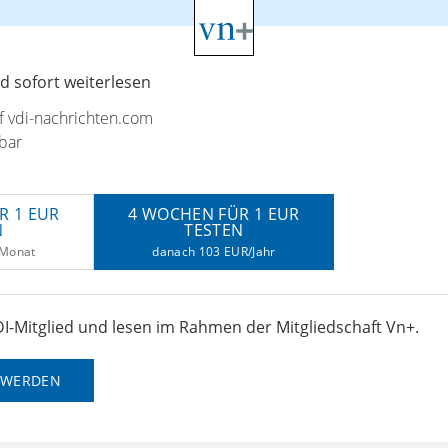
 sofort weiterlesen
uf vdi-nachrichten.com
bar
R 1 EUR
4 WOCHEN FÜR 1 EUR
N
TESTEN
/Monat
danach 103 EUR/Jahr
I-Mitglied und lesen im Rahmen der Mitgliedschaft Vn+.
D WERDEN