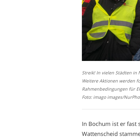
Streik! In vielen Städten 
Weitere Aktionen werden fo
Rahmenbedingungen für EU-
Foto: imago images/NurPho
In Bochum ist er fas
Wattenscheid stammen