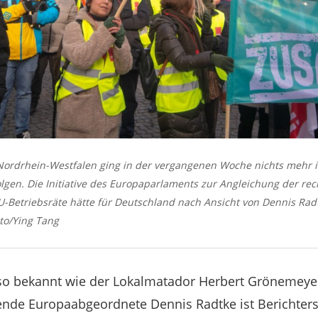
in Nordrhein-Westfalen ging in der vergangenen Woche nichts mehr 
lgen. Die Initiative des Europaparlaments zur Angleichung der rec
Betriebsräte hätte für Deutschland nach Ansicht von Dennis Rad
to/Ying Tang
t so bekannt wie der Lokalmatador Herbert Grönemey
de Europaabgeordnete Dennis Radtke ist Berichterst