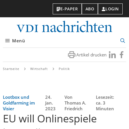
E-PAPER
ABO
LOGIN
VDI-
Nachri
Menü
Suc
öff
Artikel drucken
Besuchen
Besuc
Sie
Sie
uns
uns
Startseite
Wirtschaft
Politik
bei
bei
LinkedIn
Faceb
Lootbox und
24.
Von
Lesezeit:
Goldfarming im
Jan.
Thomas A.
ca. 3
Visier
2023
Friedrich
Minuten
EU will Onlinespiele