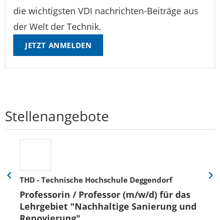
die wichtigsten VDI nachrichten-Beiträge aus
der Welt der Technik.
JETZT ANMELDEN
Stellenangebote
THD - Technische Hochschule Deggendorf
Eine
Eine
Folie
Folie
Professorin / Professor (m/w/d) für das
zurück
vor
Lehrgebiet "Nachhaltige Sanierung und
Renovierung"