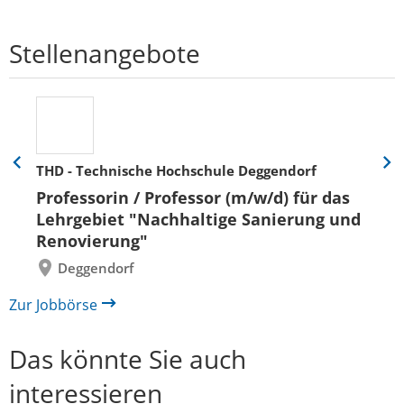
Stellenangebote
THD - Technische Hochschule Deggendorf
Eine
Eine
Folie
Folie
Professorin / Professor (m/w/d) für das
zurück
vor
Lehrgebiet "Nachhaltige Sanierung und
Renovierung"
Deggendorf
Zur Jobbörse
Das könnte Sie auch
interessieren