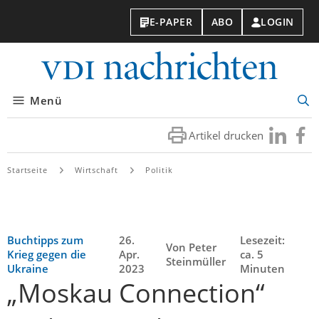
E-PAPER
ABO
LOGIN
VDI-
Nachri
Menü
Suc
öff
Artikel drucken
Besuchen
Besuc
Sie
Sie
uns
uns
Startseite
Wirtschaft
Politik
bei
bei
LinkedIn
Faceb
Buchtipps zum
26.
Lesezeit:
Von Peter
Krieg gegen die
Apr.
ca. 5
Steinmüller
Ukraine
2023
Minuten
„Moskau Connection“