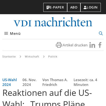
E-PAPER
ABO
LOGIN
VDI-
Nachri
Menü
Suc
öff
Artikel drucken
Besuchen
Besuc
Sie
Sie
uns
uns
Startseite
Wirtschaft
Politik
bei
bei
LinkedIn
Faceb
US-Wahl
06. Nov.
Von Thomas A.
Lesezeit: ca. 4
2024
2024
Friedrich
Minuten
Reaktionen auf die US-
Wahl: „Trumps Pläne