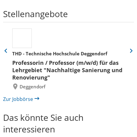
Stellenangebote
THD - Technische Hochschule Deggendorf
Eine
Eine
Folie
Folie
Professorin / Professor (m/w/d) für das
zurück
vor
Lehrgebiet "Nachhaltige Sanierung und
Renovierung"
Deggendorf
Zur Jobbörse
Das könnte Sie auch
interessieren