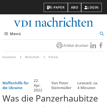
E-PAPER
ABO
LOGIN
VDI-
Nachri
Menü
Suc
öff
Artikel drucken
Besuchen
Besuc
Sie
Sie
uns
uns
Startseite
Wirtschaft
Politik
bei
bei
LinkedIn
Faceb
22.
Waffenhilfe für
Von Peter
Lesezeit: ca.
Apr.
die Ukraine
Steinmüller
4 Minuten
2022
Was die Panzerhaubitze