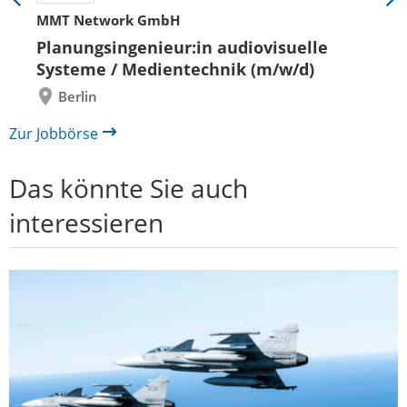
Eine
Eine
MMT Network GmbH
Folie
Folie
zurück
vor
Planungsingenieur:in audiovisuelle
Systeme / Medientechnik (m/w/d)
Berlin
Zur Jobbörse
Das könnte Sie auch
interessieren