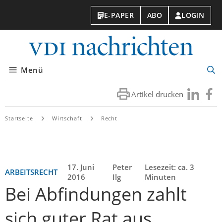
E-PAPER
ABO
LOGIN
VDI-
Nachri
Menü
Suc
öff
Artikel drucken
Besuchen
Besuc
Sie
Sie
uns
uns
Startseite
Wirtschaft
Recht
bei
bei
LinkedIn
Faceb
17. Juni
Peter
Lesezeit: ca. 3
ARBEITSRECHT
2016
Ilg
Minuten
Bei Abfindungen zahlt
sich guter Rat aus