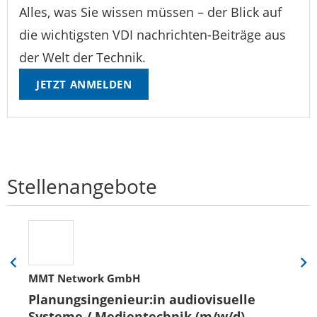
Alles, was Sie wissen müssen – der Blick auf
die wichtigsten VDI nachrichten-Beiträge aus
der Welt der Technik.
JETZT ANMELDEN
Stellenangebote
Eine
Eine
MMT Network GmbH
Folie
Folie
zurück
vor
Planungsingenieur:in audiovisuelle
Systeme / Medientechnik (m/w/d)