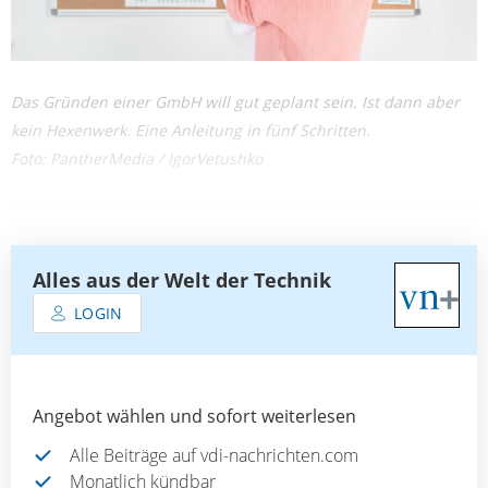
Das Gründen einer GmbH will gut geplant sein. Ist dann aber
kein Hexenwerk. Eine Anleitung in fünf Schritten.
Foto: PantherMedia / IgorVetushko
Alles aus der Welt der Technik
LOGIN
Angebot wählen und sofort weiterlesen
Alle Beiträge auf vdi-nachrichten.com
Monatlich kündbar