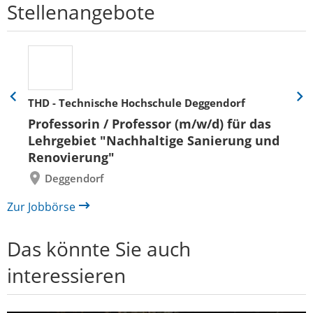
Stellenangebote
THD - Technische Hochschule Deggendorf
Eine
Eine
Folie
Folie
Professorin / Professor (m/w/d) für das
zurück
vor
Lehrgebiet "Nachhaltige Sanierung und
Renovierung"
Deggendorf
Zur Jobbörse
Das könnte Sie auch
interessieren