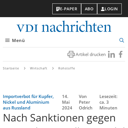
E-PAPER
ABO
LOGIN
VDI-
Nachri
Menü
Suc
öff
Artikel drucken
Besuchen
Besuc
Sie
Sie
uns
uns
Startseite
Wirtschaft
Rohstoffe
bei
bei
LinkedIn
Faceb
Importverbot für Kupfer,
14.
Von
Lesezeit:
Nickel und Aluminium
Mai
Peter
ca. 3
aus Russland
2024
Odrich
Minuten
Nach Sanktionen gegen