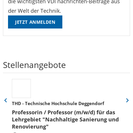
die wichtigsten VDI nachrichten-Beiträge aus
der Welt der Technik.
JETZT ANMELDEN
Stellenangebote
THD - Technische Hochschule Deggendorf
Eine
Eine
Folie
Folie
Professorin / Professor (m/w/d) für das
zurück
vor
Lehrgebiet "Nachhaltige Sanierung und
Renovierung"