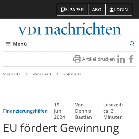
E-PAPER
ABO
LOGIN
VDI-
Nachri
Menü
Suc
öff
Artikel drucken
Besuchen
Besuc
Sie
Sie
uns
uns
Startseite
Wirtschaft
Rohstoffe
bei
bei
LinkedIn
Faceb
19.
Von
Lesezeit:
Finanzierungshilfen
Juni
Dennis
ca. 2
2024
Bastian
Minuten
EU fördert Gewinnung