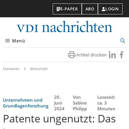
E-PAPER
ABO
LOGIN
VDI-
Nachri
Menü
Suc
öff
Artikel drucken
Besuchen
Besuc
Sie
Sie
uns
uns
Startseite
Wirtschaft
bei
bei
LinkedIn
Faceb
20.
Von
Lesezeit:
Unternehmen und
Juni
Sabine
ca. 3
Grundlagenforschung
2024
Philipp
Minuten
Patente ungenutzt: Das