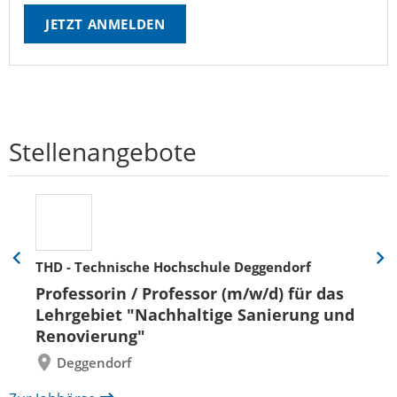
JETZT ANMELDEN
Stellenangebote
THD - Technische Hochschule Deggendorf
Eine
Eine
Folie
Folie
Professorin / Professor (m/w/d) für das
zurück
vor
Lehrgebiet "Nachhaltige Sanierung und
Renovierung"
Deggendorf