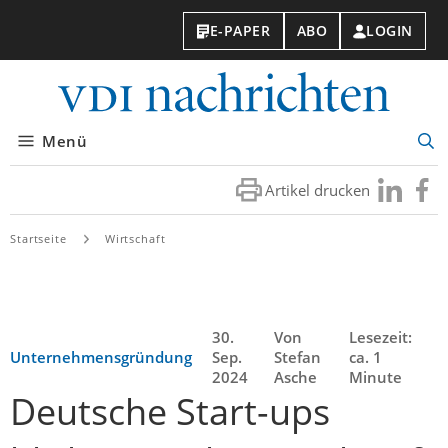
E-PAPER
ABO
LOGIN
VDI-
Nachri
Menü
Suc
öff
Artikel drucken
Besuchen
Besuc
Sie
Sie
uns
uns
Startseite
Wirtschaft
bei
bei
LinkedIn
Faceb
30.
Von
Lesezeit:
Unternehmensgründung
Sep.
Stefan
ca. 1
2024
Asche
Minute
Deutsche Start-ups