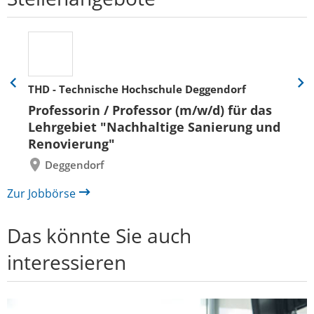
THD - Technische Hochschule Deggendorf
Eine
Eine
Folie
Folie
Professorin / Professor (m/w/d) für das
zurück
vor
Lehrgebiet "Nachhaltige Sanierung und
Renovierung"
Deggendorf
Zur Jobbörse
Das könnte Sie auch
interessieren