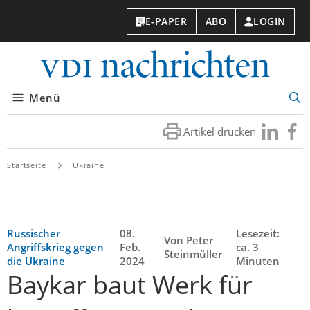
E-PAPER
ABO
LOGIN
VDI-
Nachri
Menü
Suc
öff
Artikel drucken
Besuchen
Besuc
Sie
Sie
uns
uns
Startseite
Ukraine
bei
bei
LinkedIn
Faceb
Russischer
08.
Lesezeit:
Von Peter
Angriffskrieg gegen
Feb.
ca. 3
Steinmüller
die Ukraine
2024
Minuten
Baykar baut Werk für