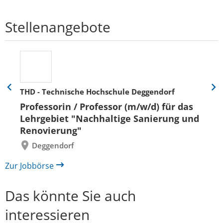
Stellenangebote
THD - Technische Hochschule Deggendorf
Eine
Eine
Folie
Folie
Professorin / Professor (m/w/d) für das
zurück
vor
Lehrgebiet "Nachhaltige Sanierung und
Renovierung"
Deggendorf
Zur Jobbörse
Das könnte Sie auch
interessieren