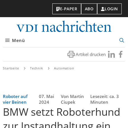
E-PAPER
ABO
LOGIN
VDI-
Nachri
Menü
Suc
öff
Artikel drucken
Besuchen
Besuc
Sie
Sie
uns
uns
Startseite
Technik
Automation
bei
bei
LinkedIn
Faceb
Roboter auf
07. Mai
Von Martin
Lesezeit: ca. 3
vier Beinen
2024
Ciupek
Minuten
BMW setzt Roboterhund
zur Instandhaltung ein