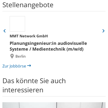
Stellenangebote
Eine
Eine
MMT Network GmbH
Folie
Folie
zurück
vor
Planungsingenieur:in audiovisuelle
Systeme / Medientechnik (m/w/d)
Berlin
Zur Jobbörse
Das könnte Sie auch
interessieren