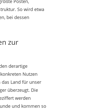
größte Posten,
truktur. So wird etwa
en, bei dessen
en zur
den derartige
 konkreten Nutzen
 das Land für unser
ger überzeugt. Die
eziffert werden
 Grunde und kommen so