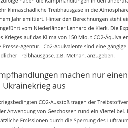
e zufolge haben die Kampfhandlungen in den andertha
hr klimaschädliche Treibhausgase in die Atmosphäre 
inem Jahr emittiert. Hinter den Berechnungen steht e
ngeführt vom Niederländer Lennard de Klerk. Die Ex
Krieges auf das Klima von 150 Mio. t CO2-Äquivalent
e Presse-Agentur. Co2-Äquivalente sind eine gängige
dlicher Treibhausgase, z.B. Methan, anzugeben.
ampfhandlungen machen nur einen 
 Ukrainekrieg aus
kriegsbedingten CO2-Ausstoß tragen der Treibstoffve
der Anwendung von Geschossen rund ein Viertel bei
sätzliche Emissionen durch die Sperrung des Luftrau