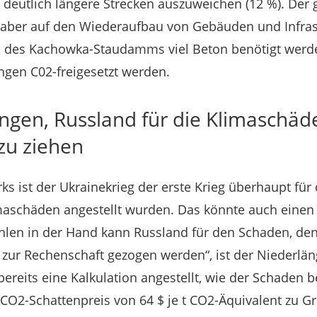
, deutlich längere Strecken auszuweichen (12 %). Der 
t aber auf den Wiederaufbau von Gebäuden und Infras
on des Kachowka-Staudamms viel Beton benötigt werd
ngen C02-freigesetzt werden.
angen, Russland für die Klimaschäd
zu ziehen
s ist der Ukrainekrieg der erste Krieg überhaupt für 
aschäden angestellt wurden. Das könnte auch einen
hlen in der Hand kann Russland für den Schaden, den
, zur Rechenschaft gezogen werden“, ist der Niederlän
ereits eine Kalkulation angestellt, wie der Schaden b
n CO2-Schattenpreis von 64 $ je t CO2-Äquivalent zu