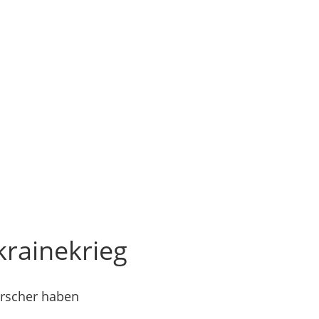
krainekrieg
orscher haben