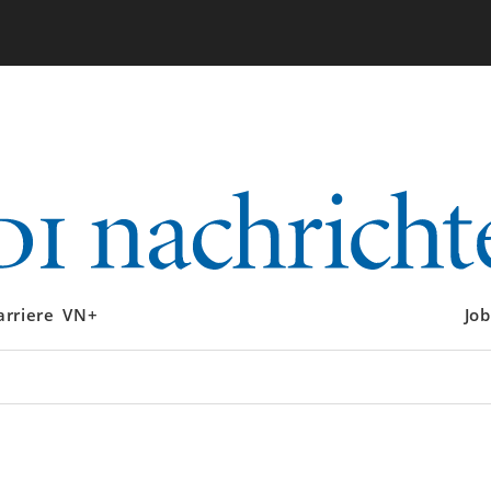
arriere
VN+
Job