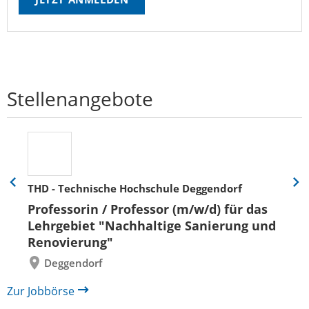
Stellenangebote
THD - Technische Hochschule Deggendorf
Eine
Eine
Folie
Folie
Professorin / Professor (m/w/d) für das
zurück
vor
Lehrgebiet "Nachhaltige Sanierung und
Renovierung"
Deggendorf
Zur Jobbörse