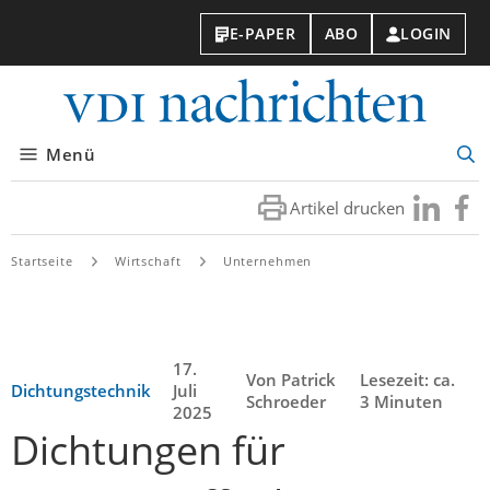
E-PAPER
ABO
LOGIN
VDI-
Nachri
Menü
Suc
öff
Artikel drucken
Besuchen
Besuc
Sie
Sie
uns
uns
Startseite
Wirtschaft
Unternehmen
bei
bei
LinkedIn
Faceb
17.
Von Patrick
Lesezeit: ca.
Dichtungstechnik
Juli
Schroeder
3 Minuten
2025
Dichtungen für