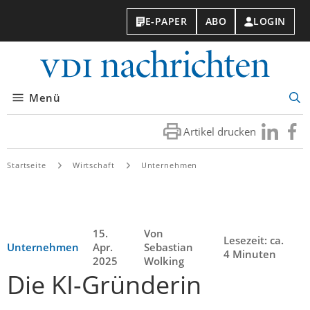
E-PAPER
ABO
LOGIN
VDI-
Nachri
Menü
Suc
öff
Artikel drucken
Besuchen
Besuc
Sie
Sie
uns
uns
Startseite
Wirtschaft
Unternehmen
bei
bei
LinkedIn
Faceb
15.
Von
Lesezeit: ca.
Unternehmen
Apr.
Sebastian
4 Minuten
2025
Wolking
Die KI-Gründerin