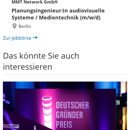
MMT Network GmbH
Folie
Folie
zurück
vor
Planungsingenieur:in audiovisuelle
Systeme / Medientechnik (m/w/d)
Berlin
Zur Jobbörse
Das könnte Sie auch
interessieren