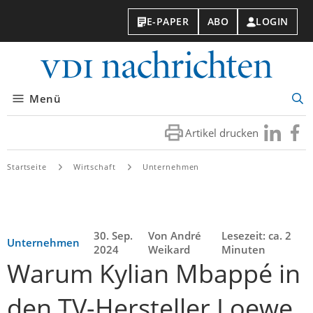
E-PAPER
ABO
LOGIN
VDI-
Nachri
Menü
Suc
öff
Artikel drucken
Besuchen
Besuc
Sie
Sie
uns
uns
Startseite
Wirtschaft
Unternehmen
bei
bei
LinkedIn
Faceb
30. Sep.
Von André
Lesezeit: ca. 2
Unternehmen
2024
Weikard
Minuten
Warum Kylian Mbappé in
den TV-Hersteller Loewe