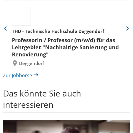
THD - Technische Hochschule Deggendorf
Eine
Eine
Folie
Folie
Professorin / Professor (m/w/d) für das
zurück
vor
Lehrgebiet "Nachhaltige Sanierung und
Renovierung"
Deggendorf
Zur Jobbörse
Das könnte Sie auch
interessieren