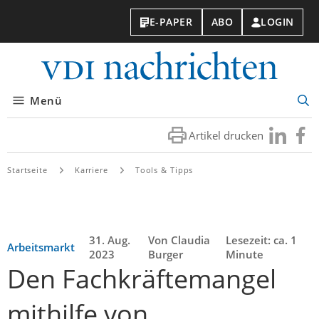
E-PAPER
ABO
LOGIN
VDI-
Nachri
Menü
Suc
öff
Artikel drucken
Besuchen
Besuc
Sie
Sie
uns
uns
Startseite
Karriere
Tools & Tipps
bei
bei
LinkedIn
Faceb
31. Aug.
Von Claudia
Lesezeit: ca. 1
Arbeitsmarkt
2023
Burger
Minute
Den Fachkräftemangel
mithilfe von