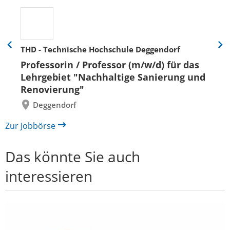
THD - Technische Hochschule Deggendorf
Eine
Eine
Folie
Folie
Professorin / Professor (m/w/d) für das
zurück
vor
Lehrgebiet "Nachhaltige Sanierung und
Renovierung"
Deggendorf
Zur Jobbörse
Das könnte Sie auch
interessieren