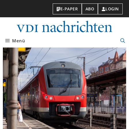
E-PAPER
ABO
LOGIN
VDI-
Nachri
Menü
Suc
öff