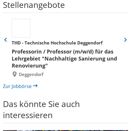
Stellenangebote
THD - Technische Hochschule Deggendorf
Eine
Eine
Folie
Folie
Professorin / Professor (m/w/d) für das
zurück
vor
Lehrgebiet "Nachhaltige Sanierung und
Renovierung"
Deggendorf
Zur Jobbörse
Das könnte Sie auch
interessieren