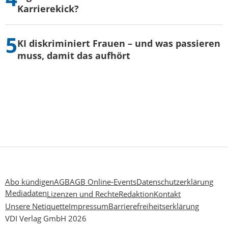
Karrierekick?
KI diskriminiert Frauen – und was passieren
muss, damit das aufhört
Abo kündigen
AGB
AGB Online-Events
Datenschutzerklärung
Mediadaten
Lizenzen und Rechte
Redaktion
Kontakt
Unsere Netiquette
Impressum
Barrierefreiheitserklärung
VDI Verlag GmbH 2026