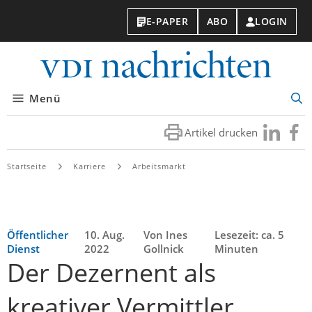
E-PAPER
ABO
LOGIN
VDI-
Nachri
Menü
Suc
öff
Artikel drucken
Besuchen
Besuc
Sie
Sie
uns
uns
Startseite
Karriere
Arbeitsmarkt
bei
bei
LinkedIn
Faceb
Öffentlicher
10. Aug.
Von Ines
Lesezeit: ca. 5
Dienst
2022
Gollnick
Minuten
Der Dezernent als
kreativer Vermittler