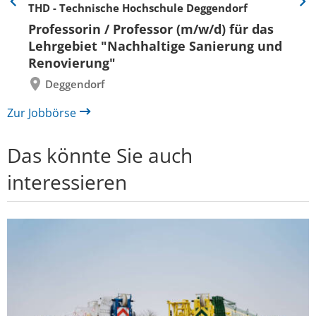
THD - Technische Hochschule Deggendorf
Eine
Eine
Folie
Folie
Professorin / Professor (m/w/d) für das
zurück
vor
Lehrgebiet "Nachhaltige Sanierung und
Renovierung"
Deggendorf
Zur Jobbörse
Das könnte Sie auch
interessieren