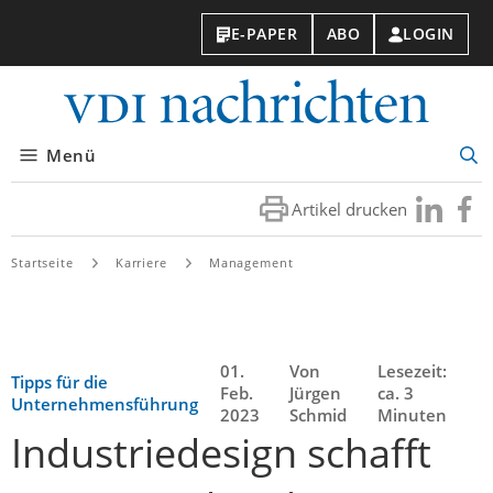
E-PAPER
ABO
LOGIN
VDI-
Nachri
Menü
Suc
öff
Artikel drucken
Besuchen
Besuc
Sie
Sie
uns
uns
Startseite
Karriere
Management
bei
bei
LinkedIn
Faceb
01.
Von
Lesezeit:
Tipps für die
Feb.
Jürgen
ca. 3
Unternehmensführung
2023
Schmid
Minuten
Industriedesign schafft