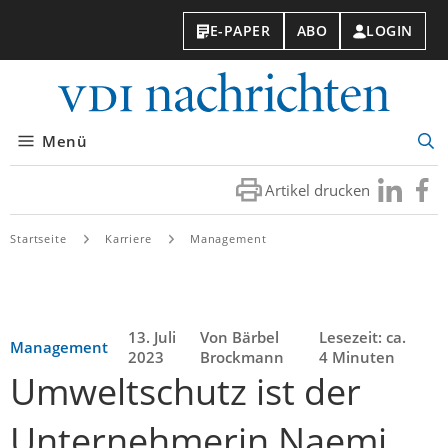
E-PAPER
ABO
LOGIN
VDI-
Nachri
Menü
Suc
öff
Artikel drucken
Besuchen
Besuc
Sie
Sie
uns
uns
Startseite
Karriere
Management
bei
bei
LinkedIn
Faceb
13. Juli
Von Bärbel
Lesezeit: ca.
Management
2023
Brockmann
4 Minuten
Umweltschutz ist der
Unternehmerin Naemi