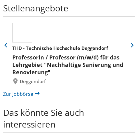
Stellenangebote
THD - Technische Hochschule Deggendorf
Eine
Eine
Folie
Folie
Professorin / Professor (m/w/d) für das
zurück
vor
Lehrgebiet "Nachhaltige Sanierung und
Renovierung"
Deggendorf
Zur Jobbörse
Das könnte Sie auch
interessieren