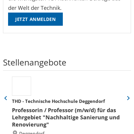
der Welt der Technik.
JETZT ANMELDEN
Stellenangebote
THD - Technische Hochschule Deggendorf
Eine
Eine
Folie
Folie
Professorin / Professor (m/w/d) für das
zurück
vor
Lehrgebiet "Nachhaltige Sanierung und
Renovierung"
Deggendorf