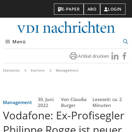
E-PAPER
ABO
LOGIN
VDI-
Nachri
Menü
Suc
öff
Artikel drucken
Besuchen
Besuc
Sie
Sie
uns
uns
Startseite
Karriere
Management
bei
bei
LinkedIn
Faceb
30. Juni
Von Claudia
Lesezeit: ca. 2
Management
2022
Burger
Minuten
Vodafone: Ex-Profisegler
Philippe Rogge ist neuer