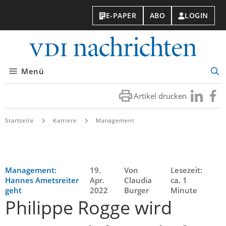
E-PAPER
ABO
LOGIN
VDI-
Nachri
Menü
Suc
öff
Artikel drucken
Besuchen
Besuc
Sie
Sie
uns
uns
Startseite
Karriere
Management
bei
bei
LinkedIn
Faceb
Management:
19.
Von
Lesezeit:
Hannes Ametsreiter
Apr.
Claudia
ca. 1
geht
2022
Burger
Minute
Philippe Rogge wird