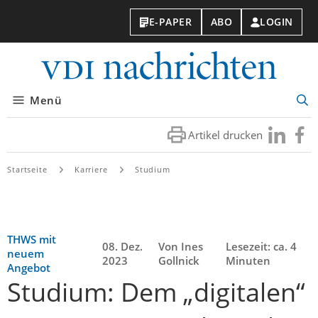
E-PAPER
ABO
LOGIN
VDI-
Nachri
Menü
Suc
öff
Artikel drucken
Besuchen
Besuc
Sie
Sie
uns
uns
Startseite
Karriere
Studium
bei
bei
LinkedIn
Faceb
THWS mit
08. Dez.
Von Ines
Lesezeit: ca. 4
neuem
2023
Gollnick
Minuten
Angebot
Studium: Dem „digitalen“