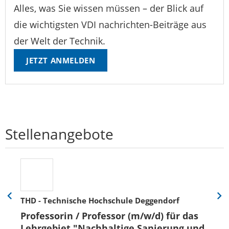
Alles, was Sie wissen müssen – der Blick auf
die wichtigsten VDI nachrichten-Beiträge aus
der Welt der Technik.
JETZT ANMELDEN
Stellenangebote
THD - Technische Hochschule Deggendorf
Eine
Eine
Folie
Folie
Professorin / Professor (m/w/d) für das
zurück
vor
Lehrgebiet "Nachhaltige Sanierung und