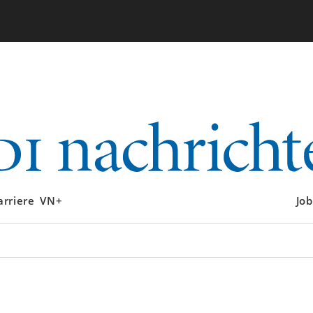
arriere
VN+
Job