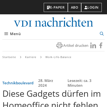
E-PAPER
ABO
LOGIN
VDI-
Nachri
Menü
Suc
öff
Artikel drucken
Besuchen
Besuc
Sie
Sie
uns
uns
Startseite
Karriere
Work-Life-Balance
bei
bei
LinkedIn
Faceb
28. März
Lesezeit: ca. 3
Technikboulevard
2024
Minuten
Diese Gadgets dürfen im
Homeoffice nicht fehlen