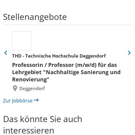
Stellenangebote
THD - Technische Hochschule Deggendorf
Eine
Eine
Folie
Folie
Professorin / Professor (m/w/d) für das
zurück
vor
Lehrgebiet "Nachhaltige Sanierung und
Renovierung"
Deggendorf
Zur Jobbörse
Das könnte Sie auch
interessieren