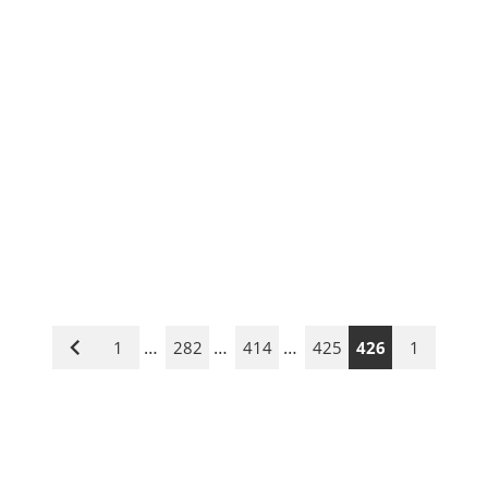
…
…
…
1
282
414
425
426
1
Vorige
Seite