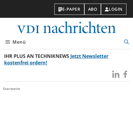
E-PAPER
ABO
LOGIN
VDI-
Nachri
Menü
Suc
öff
IHR PLUS AN TECHNIKNEWS
Jetzt Newsletter
kostenfrei ordern!
Besuchen
Besuc
Sie
Sie
uns
uns
Startseite
bei
bei
LinkedIn
Faceb