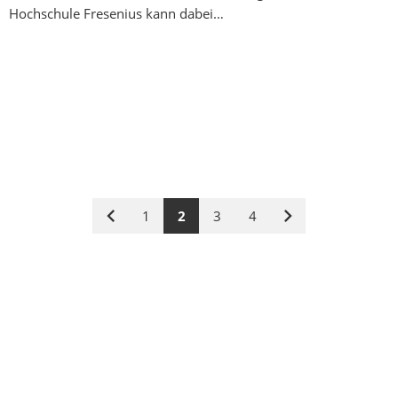
Hochschule Fresenius kann dabei…
1
2
3
4
Vorige
Nächste
Seite
Seite