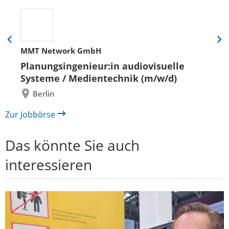
Eine
Eine
MMT Network GmbH
Folie
Folie
zurück
vor
Planungsingenieur:in audiovisuelle
Systeme / Medientechnik (m/w/d)
Berlin
Zur Jobbörse
Das könnte Sie auch
interessieren