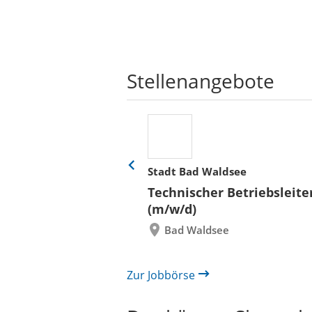
Stellenangebote
her
Stadt Bad Waldsee
Eine
Folie
ür
Technischer Betriebsleite
zurück
 und Bauen (BLB)
(m/w/d)
re/innen
Bad Waldsee
itektur bzw.
rwesen mit
 Hochbau
Zur Jobbörse