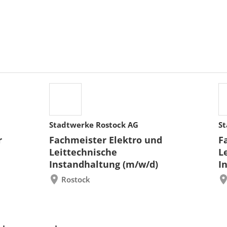
Stadtwerke Rostock AG
St
r
Fachmeister Elektro und
F
Leittechnische
L
Instandhaltung (m/w/d)
I
Rostock