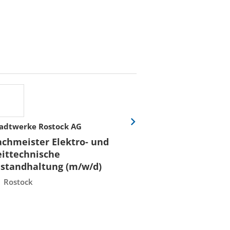
adtwerke Rostock AG
Hochschule für W
Eine
Folie
Recht Berlin
achmeister Elektro- und
vor
Professorin/Pr
eittechnische
(m/w/d) für
nstandhaltung (m/w/d)
"Konstruktion
Rostock
Berlin