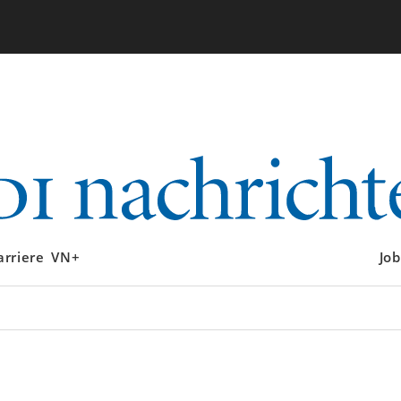
arriere
VN+
Job