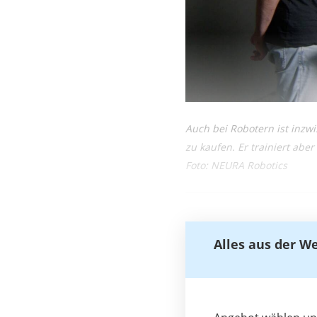
Auch bei Robotern ist inzw
zu kaufen. Er trainiert aber
Foto: NEURA Robotics
Alles aus der W