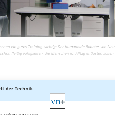
ischen ein gutes Training wichtig: Der humanoide Roboter von Neur
 schon fleißig Fähigkeiten, die Menschen im Alltag entlasten sollen.
elt der Technik