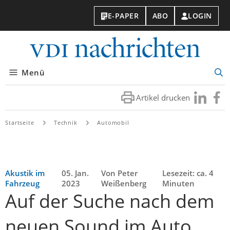
E-PAPER
ABO
LOGIN
VDI-
Nachri
Menü
Suc
öff
Artikel drucken
Besuchen
Besuc
Sie
Sie
uns
uns
Startseite
Technik
Automobil
bei
bei
LinkedIn
Faceb
Akustik im
05. Jan.
Von Peter
Lesezeit: ca. 4
Fahrzeug
2023
Weißenberg
Minuten
Auf der Suche nach dem
neuen Sound im Auto