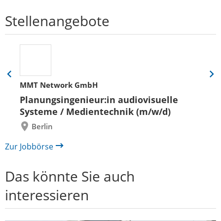
Stellenangebote
Eine
Eine
MMT Network GmbH
Folie
Folie
zurück
vor
Planungsingenieur:in audiovisuelle
Systeme / Medientechnik (m/w/d)
Berlin
Zur Jobbörse
Das könnte Sie auch
interessieren