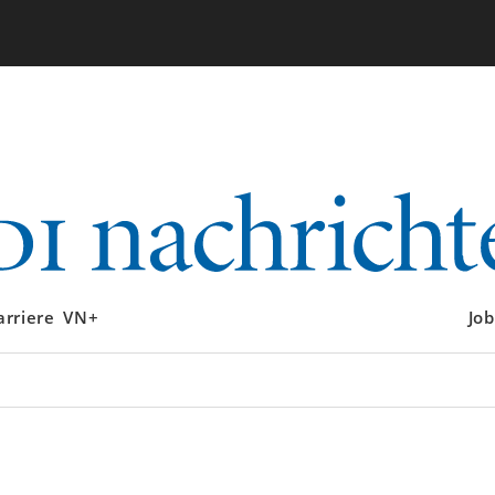
arriere
VN+
Job