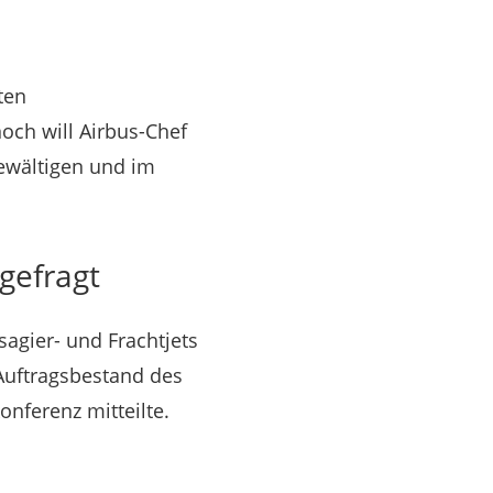
ten
och will Airbus-Chef
bewältigen und im
gefragt
agier- und Frachtjets
Auftragsbestand des
nferenz mitteilte.