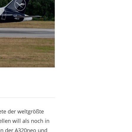
ete der weltgrößte
len will als noch in
ion der A320neo und