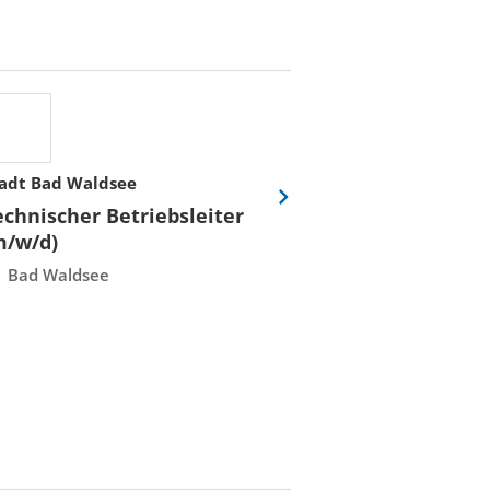
adt Bad Waldsee
Stadtwerke Rost
Eine
echnischer Betriebsleiter
Fachmeister E
Folie
m/w/d)
Leittechnisch
vor
Instandhaltun
Bad Waldsee
Rostock