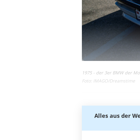
1975 - der 3er BMW der Mode
Foto: IMAGO/Dreamstime
Alles aus der W