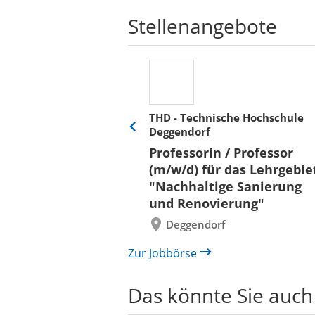
Stellenangebote
THD - Technische Hochschule
Deggendorf
Eine
Verkehr &
Folie
Professorin / Professor
x)
zurück
(m/w/d) für das Lehrgebie
"Nachhaltige Sanierung
und Renovierung"
Deggendorf
Zur Jobbörse
Das könnte Sie auch