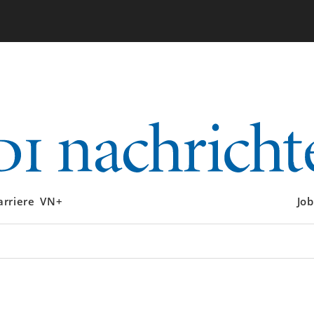
arriere
VN+
Job