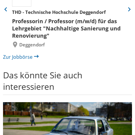
THD - Technische Hochschule Deggendorf
Eine
Eine
Folie
Folie
Professorin / Professor (m/w/d) für das
zurück
vor
Lehrgebiet "Nachhaltige Sanierung und
Renovierung"
Deggendorf
Zur Jobbörse
Das könnte Sie auch
interessieren