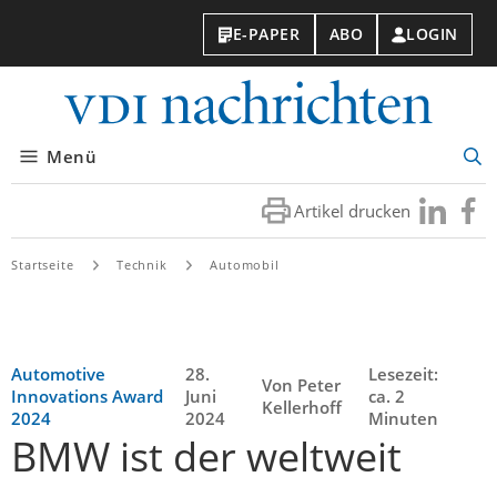
E-PAPER
ABO
LOGIN
VDI-
Nachri
Menü
Suc
öff
Artikel drucken
Besuchen
Besuc
Sie
Sie
uns
uns
Startseite
Technik
Automobil
bei
bei
LinkedIn
Faceb
Automotive
28.
Lesezeit:
Von Peter
Innovations Award
Juni
ca. 2
Kellerhoff
2024
2024
Minuten
BMW ist der weltweit