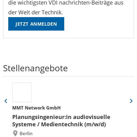
die wichtigsten VDI nachrichten-Beiträge aus
der Welt der Technik.
JETZT ANMELDEN
Stellenangebote
Eine
Eine
MMT Network GmbH
Folie
Folie
zurück
vor
Planungsingenieur:in audiovisuelle
Systeme / Medientechnik (m/w/d)
Berlin