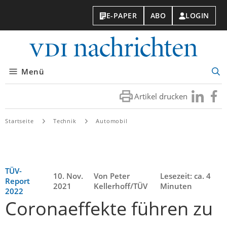
E-PAPER
ABO
LOGIN
VDI-
Nachri
Menü
Suc
öff
Artikel drucken
Besuchen
Besuc
Sie
Sie
uns
uns
Startseite
Technik
Automobil
bei
bei
LinkedIn
Faceb
TÜV-
10. Nov.
Von Peter
Lesezeit: ca. 4
Report
2021
Kellerhoff/TÜV
Minuten
2022
Coronaeffekte führen zu